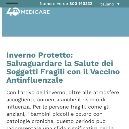
Skip
Numero Verde
800 140332
Italiano
Open
Close
to
mobile
mobile
content
menu
menu
Inverno Protetto:
Salvaguardare la Salute dei
Soggetti Fragili con il Vaccino
Antinfluenzale
Con l’arrivo dell’inverno, oltre alle atmosfere
accoglienti, aumenta anche il rischio di
influenza. Per le persone fragili, come gli
anziani, i bambini piccoli e coloro con
patologie croniche, questo periodo può
rappresentare una sfida significativa per la