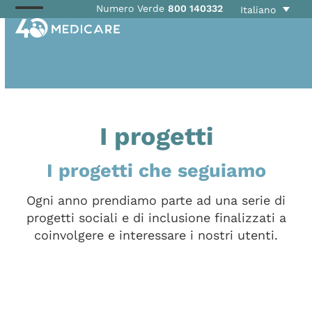
Skip
Numero Verde
800 140332
Italiano
Open
Close
to
mobile
mobile
content
menu
menu
I progetti
I progetti che seguiamo
Ogni anno prendiamo parte ad una serie di
progetti sociali e di inclusione finalizzati a
coinvolgere e interessare i nostri utenti.